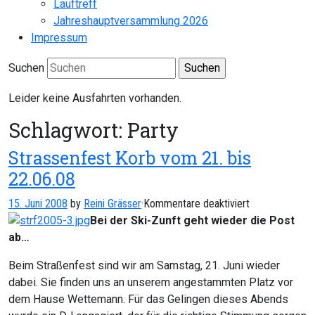
Lauftreff
Jahreshauptversammlung 2026
Impressum
Suchen
Leider keine Ausfahrten vorhanden.
Schlagwort:
Party
Strassenfest Korb vom 21. bis
22.06.08
für
15. Juni 2008
by
Reini Grässer
·
Kommentare deaktiviert
Strassenfest
Bei der Ski-Zunft geht wieder die Post
Korb
ab…
vom
Beim Straßenfest sind wir am Samstag, 21. Juni wieder
21.
dabei. Sie finden uns an unserem angestammten Platz vor
bis
dem Hause Wettemann. Für das Gelingen dieses Abends
22.06.08