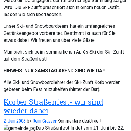
wurde ein DJ engagiert, der für die richtige Stimmung sorgen
wird. Die Ski-Zunft präsentiert sich in einem neuen Outfit,
lassen Sie sich überraschen.
Unser Ski- und Snowboardteam hat ein umfangreiches
Getränkeangebot vorbereitet. Bestimmt ist auch für Sie
etwas dabei. Wir freuen uns über viele Gäste.
Man sieht sich beim sommerlichen Après Ski der Ski-Zunft
auf dem Straßenfest!
HINWEIS: NUR SAMSTAG ABEND SIND WIR DA!!
Alle Ski- und Snowboardlehrer der Ski-Zunft Korb werden
gebeten beim Fest mitzuhelfen (hinter der Bar).
Korber Straßenfest- wir sind
wieder dabei
für
2. Juni 2008
by
Reini Grässer
·
Kommentare deaktiviert
Korber
Das Straßenfest findet vom 21. Juni bis 22.