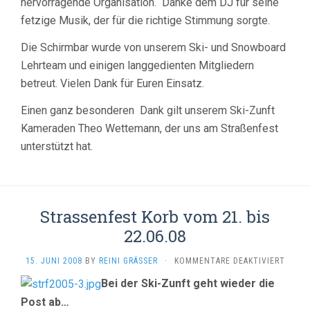
hervorragende Organisation. Danke dem DJ für seine
fetzige Musik, der für die richtige Stimmung sorgte.
Die Schirmbar wurde von unserem Ski- und Snowboard
Lehrteam und einigen langgedienten Mitgliedern
betreut. Vielen Dank für Euren Einsatz.
Einen ganz besonderen Dank gilt unserem Ski-Zunft
Kameraden Theo Wettemann, der uns am Straßenfest
unterstützt hat.
Strassenfest Korb vom 21. bis
22.06.08
FÜR
15. JUNI 2008
BY
REINI GRÄSSER
·
KOMMENTARE DEAKTIVIERT
STRAS
Bei der Ski-Zunft geht wieder die
KORB
VOM
Post ab…