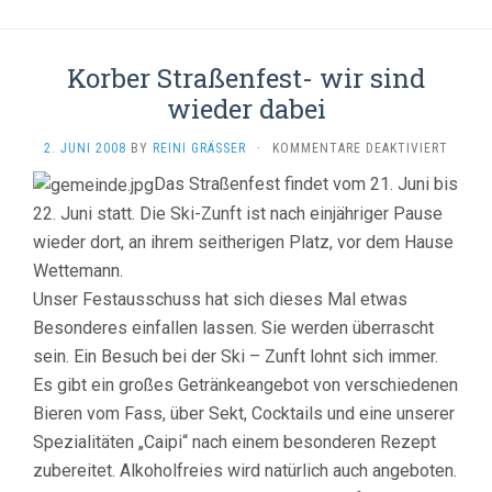
Korber Straßenfest- wir sind
wieder dabei
FÜR
2. JUNI 2008
BY
REINI GRÄSSER
·
KOMMENTARE DEAKTIVIERT
KORBE
Das Straßenfest findet vom 21. Juni bis
STRASS
IR S
22. Juni statt. Die Ski-Zunft ist nach einjähriger Pause
IND W
wieder dort, an ihrem seitherigen Platz, vor dem Hause
IEDER 
Wettemann.
ABEI
Unser Festausschuss hat sich dieses Mal etwas
Besonderes einfallen lassen. Sie werden überrascht
sein. Ein Besuch bei der Ski – Zunft lohnt sich immer.
Es gibt ein großes Getränkeangebot von verschiedenen
Bieren vom Fass, über Sekt, Cocktails und eine unserer
Spezialitäten „Caipi“ nach einem besonderen Rezept
zubereitet. Alkoholfreies wird natürlich auch angeboten.