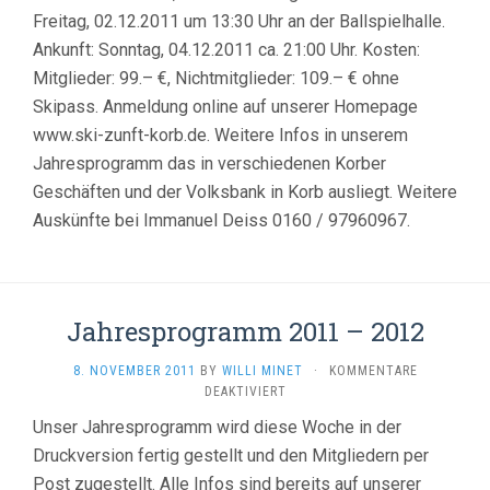
Freitag, 02.12.2011 um 13:30 Uhr an der Ballspielhalle.
Ankunft: Sonntag, 04.12.2011 ca. 21:00 Uhr. Kosten:
Mitglieder: 99.– €, Nichtmitglieder: 109.– € ohne
Skipass. Anmeldung online auf unserer Homepage
www.ski-zunft-korb.de. Weitere Infos in unserem
Jahresprogramm das in verschiedenen Korber
Geschäften und der Volksbank in Korb ausliegt. Weitere
Auskünfte bei Immanuel Deiss 0160 / 97960967.
Jahresprogramm 2011 – 2012
8. NOVEMBER 2011
BY
WILLI MINET
·
KOMMENTARE
FÜR
DEAKTIVIERT
JAHRESPROGRAMM
Unser Jahresprogramm wird diese Woche in der
2011
Druckversion fertig gestellt und den Mitgliedern per
–
2012
Post zugestellt. Alle Infos sind bereits auf unserer