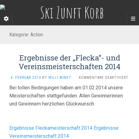
Kategorie:
Action
Ergebnisse der „Flecka“- und
Vereinsmeisterschaften 2014
FÜR
4. FEBRUAR 2014
BY
WILLI MINET
·
KOMMENTARE DEAKTIVIERT
ERGE
Bei tollen Bedingungen haben am 01.02.2014 unsere
DER
Meisterschaften stattgefunden. Allen Gewinnerinnen
„FLEC
UND
und Gewinnern herzlichen Glückwunsch.
VERE
2014
Ergebnisse Fleckameisterschaft 2014
Ergebnisse
Vereinsmeisterschaft 2014