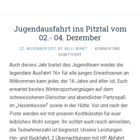
Jugendausfahrt ins Pitztal vom
02.- 04. Dezember
22. NOVEMBER 2011
BY
WILLI MINET
·
KOMMENTARE
FÜR
DEAKTIVIERT
JUGENDAUSFAHRT
Auch dieses Jahr bietet das Jugendteam wieder die
INS
legendäre Ausfahrt 16+ für alle jungen Erwachsenen an.
PITZTAL
VOM
Mitkommen kann jeder, der 16 Jahre und älter ist. Euch
02.-
erwartet bestes Wintersportvergnügen auf dem
04.
DEZEMBER
schneesicheren Gletscher und abendlicher Partyspaß
im „Hexenkessel“ sowie in der Hütte. Vor und nach der
Piste werden wir mit unseren Kochkünsten für euer
leibliches Wohl sorgen. Ihr solltet euch rasch anmelden,
die Teilnehmerzahl ist begrenzt. Unsere Leistungen:
Hin- und Rückfahrt, 2 Übernachtungen mit HP. Abfahrt: