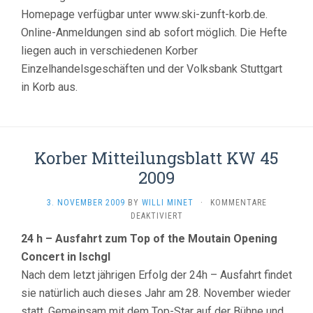
Homepage verfügbar unter www.ski-zunft-korb.de.
Online-Anmeldungen sind ab sofort möglich. Die Hefte
liegen auch in verschiedenen Korber
Einzelhandelsgeschäften und der Volksbank Stuttgart
in Korb aus.
Korber Mitteilungsblatt KW 45
2009
3. NOVEMBER 2009
BY
WILLI MINET
·
KOMMENTARE
FÜR
DEAKTIVIERT
KORBER
24 h – Ausfahrt zum Top of the Moutain Opening
MITTEILUNGSBLATT
Concert in Ischgl
KW
45
Nach dem letzt jährigen Erfolg der 24h – Ausfahrt findet
2009
sie natürlich auch dieses Jahr am 28. November wieder
statt. Gemeinsam mit dem Top-Star auf der Bühne und