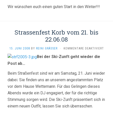
Wir wünschen euch einen guten Start in den Winter!!!
Strassenfest Korb vom 21. bis
22.06.08
FÜR
15. JUNI 2008
BY
REINI GRÄSSER
·
KOMMENTARE DEAKTIVIERT
STRAS
Bei der Ski-Zunft geht wieder die
KORB
VOM
Post ab…
21.
BIS
Beim Straßenfest sind wir am Samstag, 21. Juni wieder
22.06.
dabei. Sie finden uns an unserem angestammten Platz
vor dem Hause Wettemann. Für das Gelingen dieses
Abends wurde ein DJ engagiert, der für die richtige
Stimmung sorgen wird. Die Ski-Zunft präsentiert sich in
einem neuen Outfit, lassen Sie sich überraschen.