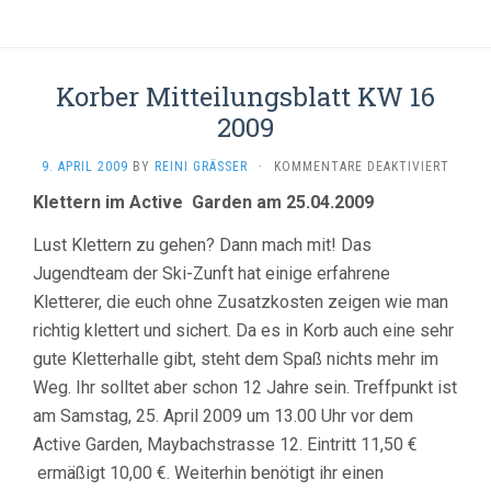
Korber Mitteilungsblatt KW 16
2009
FÜR
9. APRIL 2009
BY
REINI GRÄSSER
·
KOMMENTARE DEAKTIVIERT
KORBE
Klettern im Active Garden am 25.04.2009
MITTE
KW
Lust Klettern zu gehen? Dann mach mit! Das
16
2009
Jugendteam der Ski-Zunft hat einige erfahrene
Kletterer, die euch ohne Zusatzkosten zeigen wie man
richtig klettert und sichert. Da es in Korb auch eine sehr
gute Kletterhalle gibt, steht dem Spaß nichts mehr im
Weg. Ihr solltet aber schon 12 Jahre sein. Treffpunkt ist
am Samstag, 25. April 2009 um 13.00 Uhr vor dem
Active Garden, Maybachstrasse 12. Eintritt 11,50 €
ermäßigt 10,00 €. Weiterhin benötigt ihr einen