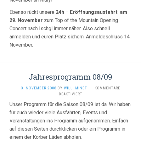
Ebenso rückt unsere
24h – Eröffnungsausfahrt am
29. November
zum Top of the Mountain Opening
Concert nach Ischgl immer näher. Also schnell
anmelden und euren Platz sichern. Anmeldeschluss 14.
November.
Jahresprogramm 08/09
3. NOVEMBER 2008
BY
WILLI MINET
·
KOMMENTARE
FÜR
DEAKTIVIERT
JAHRESPROGRAMM
Unser Programm für die Saison 08/09 ist da. Wir haben
08/09
für euch wieder viele Ausfahrten, Events und
Veranstaltungen ins Programm aufgenommen. Einfach
auf diesen Seiten durchklicken oder ein Programm in
einem der Korber Läden abholen.