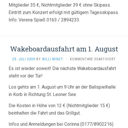
Mitglieder 35 €, Nichtmitglieder 39 € ohne Skipass.
Eintritt zum Konzert erfolgt mit gültigem Tagesskipass.
Info: Verena Spieß 0163 / 2894233.
Wakeboardausfahrt am 1. August
FÜR
29. JULI 2009
BY
WILLI MINET
·
KOMMENTARE DEAKTIVIERT
WAKEB
Es ist wieder soweit! Die nächste Wakeboardausfahrt
AM
steht vor der Tür!
1.
AUGUS
Los gehts am 1. August um 9 Uhr an der Ballspielhalle
in Korb in Richtung St. Leoner See.
Die Kosten in Höhe von 12 € (Nichtmitglieder 15 €)
beinhalten die Fahrt und das Grillgut.
Infos und Anmeldungen bei Corinna (0177/8902216)