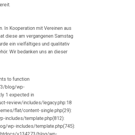
reit.
n. In Kooperation mit Vereinen aus
 hat diese am vergangenen Samstag
de ein vielfältiges und qualitativ
hör. Wir bedanken uns an dieser
ts to function
73/blog/wp-
ly 1 expected in
t-review/includes/legacy.php:18
mes/flat/content-single.php(29):
includes/template.php(812):
og/wp-includes/template.php(745):
ww/htdocs/v134273/blog/wp-