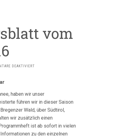
gsblatt vom
16
FÜR
TARE DEAKTIVIERT
KORBER
MITTEILUNGSBLATT
ar
VOM
20.10.2016
hnee, haben wir unser
sterte führen wir in dieser Saison
Bregenzer Wald, über Südtirol,
lten wir zusätzlich einen
rogrammheft ist ab sofort in vielen
e Informationen zu den einzelnen