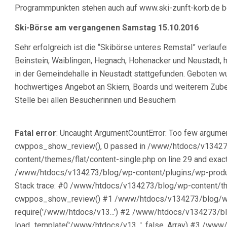
Programmpunkten stehen auch auf www.ski-zunft-korb.de be
Ski-Börse am vergangenen Samstag 15.10.2016
Sehr erfolgreich ist die “Skibörse unteres Remstal” verlaufe
Beinstein, Waiblingen, Hegnach, Hohenacker und Neustadt,
in der Gemeindehalle in Neustadt stattgefunden. Geboten wur
hochwertiges Angebot an Skiern, Boards und weiterem Zube
Stelle bei allen Besucherinnen und Besuchern
Fatal error
: Uncaught ArgumentCountError: Too few argumen
cwppos_show_review(), 0 passed in /www/htdocs/v1342
content/themes/flat/content-single.php on line 29 and exact
/www/htdocs/v134273/blog/wp-content/plugins/wp-produc
Stack trace: #0 /www/htdocs/v134273/blog/wp-content/the
cwppos_show_review() #1 /www/htdocs/v134273/blog/wp-
require('/www/htdocs/v13...') #2 /www/htdocs/v134273/bl
load_template('/www/htdocs/v13...', false, Array) #3 /w