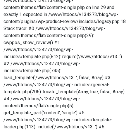
/www/htdocs/v134273/blog/wp-
content/themes/flat/content-single.php on line 29 and
exactly 1 expected in /www/htdocs/v134273/blog/wp-
content/plugins/wp-product-review/includes/legacy.php:18
Stack trace: #0 /www/htdocs/v134273/blog/wp-
content/themes/flat/content-single.php(29):
cwppos_show_review() #1
/www/htdocs/v134273/blog/wp-
includes/template.php(812): require('/www/htdocs/v13...')
#2 /www/htdocs/v134273/blog/wp-
includes/template.php(745):
load_template('/www/htdocs/v13...', false, Array) #3
/www/htdocs/v134273/blog/wp-includes/general-
template.php(206): locate_template(Array, true, false, Array)
#4 /www/htdocs/v134273/blog/wp-
content/themes/flat/single.php(5):
get_template_part('content', 'single') #5
/www/htdocs/v134273/blog/wp-includes/template-
loader.php(113): include('/www/htdocs/v13...') #6