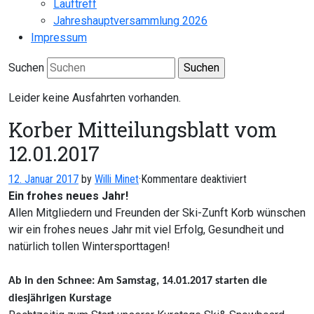
Lauftreff
Jahreshauptversammlung 2026
Impressum
Suchen
Leider keine Ausfahrten vorhanden.
Korber Mitteilungsblatt vom
12.01.2017
für
12. Januar 2017
by
Willi Minet
·
Kommentare deaktiviert
Korber
Ein frohes neues Jahr!
Mitteilungsblatt
Allen Mitgliedern und Freunden der Ski-Zunft Korb wünschen
vom
wir ein frohes neues Jahr mit viel Erfolg, Gesundheit und
12.01.2017
natürlich tollen Wintersporttagen!
Ab in den Schnee: Am Samstag, 14.01.2017 starten die
diesjährigen Kurstage