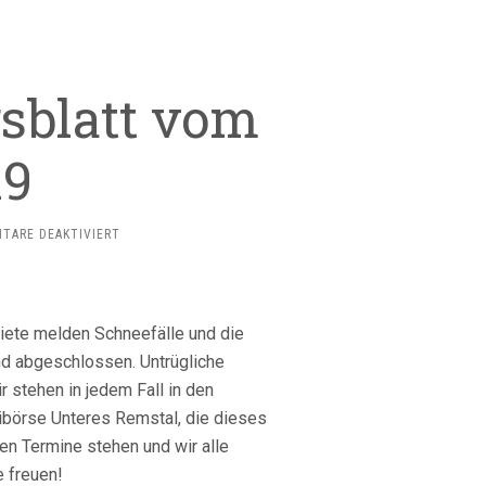
gsblatt vom
19
FÜR
TARE DEAKTIVIERT
KORBER
MITTEILUNGSBLATT
VOM
05.10.2019
biete melden Schneefälle und die
nd abgeschlossen. Untrügliche
 stehen in jedem Fall in den
kibörse Unteres Remstal, die dieses
ren Termine stehen und wir alle
e freuen!