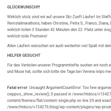
GLÜCKWUNSCH!!!
Wirklich stolz sind wir auf unsere Ski-Zunft Läufer! Im Sta
Remstalmarathons, haben Christine, Petra S., Franco, Diana, 
wirklich tollen 3 Stunden 42 Minuten den 22. Platz unter ins
wirklich tolle Premiere!
Allen Läufern wünschen wir auch weiterhin viel Spaß mit dem
HELFER GESUCHT
Für das Verteilen unserer Programmhefte suchen wir noch ei
und Muse hat, sollte sich bitte die Tage bei Verena Ielpo me
Fatal error
: Uncaught ArgumentCountError: Too few argumen
cwppos_show_review(), 0 passed in /www/htdocs/v1342
content/themes/flat/content-single.php on line 29 and exact
/www/htdocs/v134273/blog/wp-content/plugins/wp-produc