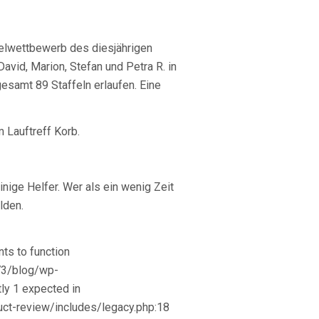
ffelwettbewerb des diesjährigen
David, Marion, Stefan und Petra R. in
gesamt 89 Staffeln erlaufen. Eine
 Lauftreff Korb.
nige Helfer. Wer als ein wenig Zeit
lden.
ts to function
73/blog/wp-
ly 1 expected in
t-review/includes/legacy.php:18