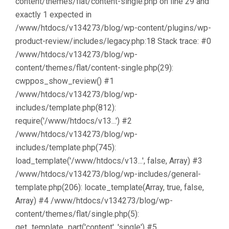
content/themes/flat/content-single.php on line 29 and
exactly 1 expected in
/www/htdocs/v134273/blog/wp-content/plugins/wp-
product-review/includes/legacy.php:18 Stack trace: #0
/www/htdocs/v134273/blog/wp-
content/themes/flat/content-single.php(29):
cwppos_show_review() #1
/www/htdocs/v134273/blog/wp-
includes/template.php(812):
require('/www/htdocs/v13...') #2
/www/htdocs/v134273/blog/wp-
includes/template.php(745):
load_template('/www/htdocs/v13...', false, Array) #3
/www/htdocs/v134273/blog/wp-includes/general-
template.php(206): locate_template(Array, true, false,
Array) #4 /www/htdocs/v134273/blog/wp-
content/themes/flat/single.php(5):
get_template_part('content', 'single') #5