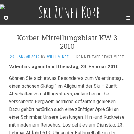
Korber Mitteilungsblatt KW 3
2010
FÜR
20. JANUAR 2010
BY
WILLI MINET
·
KOMMENTARE DEAKTIVIERT
KORB
Valentinstagausfahrt Dienstag, 23. Februar 2010
MITT
KW
Gönnen Sie sich etwas Besonderes zum Valentinstag „
3
2010
einen schönen Skitag “ im Allgäu mit der Ski – Zunft.
Abschalten vom Alltagsstress, eintauchen in die
verschneite Bergwelt, herrliche Abfahrten genießen.
Dazu gehört natürlich auch eine zünftiger Apré Ski an
einer Schirmbar. Unsere Leistungen: Hin -und Rückreise
mit modernem Reisebus. Los geht es am Dienstag, 23.
Februar Abfahrt 6.00 Uhr an der Ballspielhalle in der