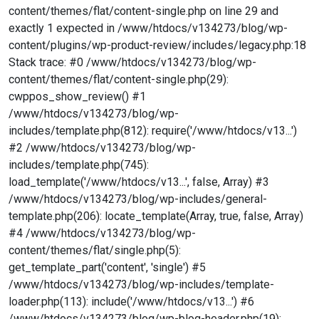
content/themes/flat/content-single.php on line 29 and
exactly 1 expected in /www/htdocs/v134273/blog/wp-
content/plugins/wp-product-review/includes/legacy.php:18
Stack trace: #0 /www/htdocs/v134273/blog/wp-
content/themes/flat/content-single.php(29):
cwppos_show_review() #1
/www/htdocs/v134273/blog/wp-
includes/template.php(812): require('/www/htdocs/v13...')
#2 /www/htdocs/v134273/blog/wp-
includes/template.php(745):
load_template('/www/htdocs/v13...', false, Array) #3
/www/htdocs/v134273/blog/wp-includes/general-
template.php(206): locate_template(Array, true, false, Array)
#4 /www/htdocs/v134273/blog/wp-
content/themes/flat/single.php(5):
get_template_part('content', 'single') #5
/www/htdocs/v134273/blog/wp-includes/template-
loader.php(113): include('/www/htdocs/v13...') #6
/www/htdocs/v134273/blog/wp-blog-header.php(19):