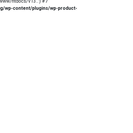
www/htdocs/v13...') #7
g/wp-content/plugins/wp-product-