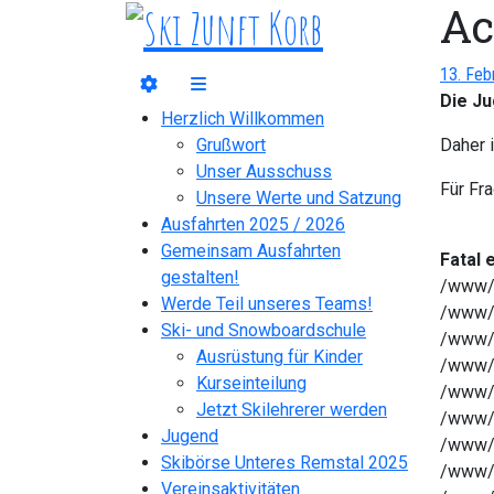
Ac
13. Feb
Die Ju
Herzlich Willkommen
Grußwort
Daher 
Unser Ausschuss
Für Fr
Unsere Werte und Satzung
Ausfahrten 2025 / 2026
Gemeinsam Ausfahrten
Fatal 
gestalten!
/www/h
Werde Teil unseres Teams!
/www/h
Ski- und Snowboardschule
/www/h
Ausrüstung für Kinder
/www/h
Kurseinteilung
/www/h
Jetzt Skilehrerer werden
/www/h
Jugend
/www/h
Skibörse Unteres Remstal 2025
/www/h
Vereinsaktivitäten