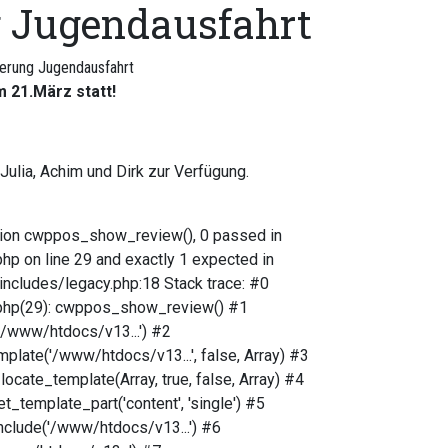
 Jugendausfahrt
erung Jugendausfahrt
 21.März statt!
Julia, Achim und Dirk zur Verfügung.
ction cwppos_show_review(), 0 passed in
 on line 29 and exactly 1 expected in
cludes/legacy.php:18 Stack trace: #0
php(29): cwppos_show_review() #1
/www/htdocs/v13...') #2
ate('/www/htdocs/v13...', false, Array) #3
ate_template(Array, true, false, Array) #4
template_part('content', 'single') #5
clude('/www/htdocs/v13...') #6