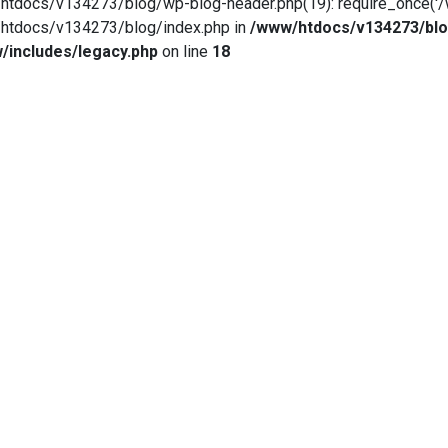
tdocs/v134273/blog/wp-blog-header.php(19): require_once('/
tdocs/v134273/blog/index.php in
/www/htdocs/v134273/blo
/includes/legacy.php
on line
18