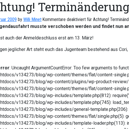
htung! Terminänderung
ruar 2009
by
Willi Minet
·
Kommentare deaktiviert
für Achtung! Terminänd
gendausfahrt musste verschoben werden und findet nun am
ist auch der Anmeldeschluss erst am 13. März!
agen jeglicher Art steht euch das Jugenteam bestehend aus Cori, 
error
: Uncaught ArgumentCountError: Too few arguments to fun
tdocs/v134273/blog/wp-content/themes/flat/content-single.php
tdocs/v134273/blog/wp-content/plugins/wp-product-review/in
tdocs/v134273/blog/wp-content/themes/flat/content-single.
tdocs/v134273/blog/wp-includes/template.php(812): require('
tdocs/v134273/blog/wp-includes/template.php(745): load_templ
tdocs/v134273/blog/wp-includes/general-template.php(206): loc
tdocs/v134273/blog/wp-content/themes/flat/single.php(5): get_
tdocs/v134273/blog/wp-includes/template-loader.php(113): in